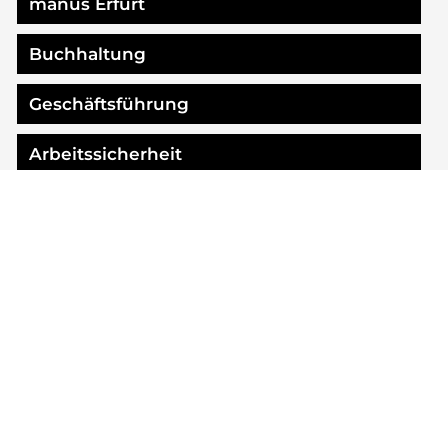
manus Erfurt
Buchhaltung
Geschäftsführung
Arbeitssicherheit
Ingo Meininger
Geschäftsführung
(+49) 69 920 780-0
i.meininger@manus-zeitarbeit.de
Robert Vogel