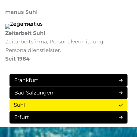
Zum
manus Suhl
Inhalt
springen
Zeitarbeit Suhl
Zeitarbeitsfirma, Personalvermittlung,
Personaldienstleister.
Seit 1984
Frankfurt
Bad Salzungen
Suhl
Erfurt